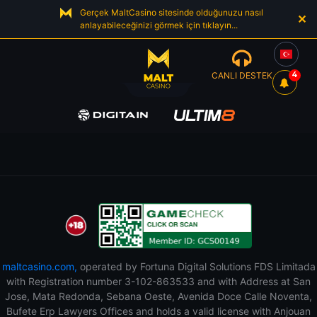
Gerçek MaltCasino sitesinde olduğunuzu nasıl
✕
anlayabileceğinizi görmek için tıklayın...
CANLI DESTEK
4
EN
TR
"PT",
RETURNURL
=
VIEWBAG.RETURNURL
})">PT
maltcasino.com,
operated by Fortuna Digital Solutions FDS Limitada
Ana
Sayfa
with Registration number 3-102-863533 and with Address at San
Jose, Mata Redonda, Sebana Oeste, Avenida Doce Calle Noventa,
Canlı
Bufete Erp Lawyers Offices and holds a valid license with Anjouan