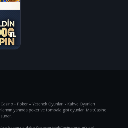
 Casino - Poker – Yetenek Oyunları - Kahve Oyunları
larının yanında poker ve tombala gibi oyunları MaltCasino
 sunar.
 Kazı kazan ve daha fazlasını MaltCasino'nun güvenli