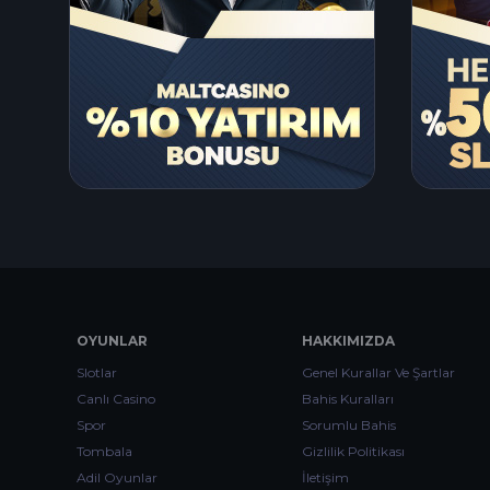
OYUNLAR
HAKKIMIZDA
Slotlar
Genel Kurallar Ve Şartlar
Canlı Casino
Bahis Kuralları
Spor
Sorumlu Bahis
Tombala
Gizlilik Politikası
Adil Oyunlar
İletişim