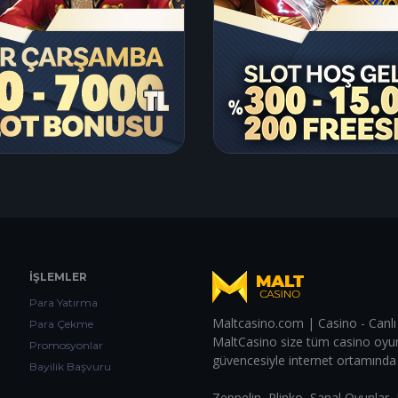
İŞLEMLER
Para Yatırma
Maltcasino.com | Casino - Canlı
Para Çekme
MaltCasino size tüm casino oyun
Promosyonlar
güvencesiyle internet ortamında
Bayilik Başvuru
Zeppelin, Plinko, Sanal Oyunlar,