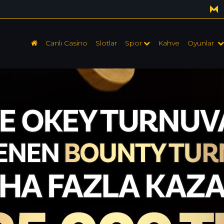
Canlı Casino
Slotlar
Spor
Kahve
Oyunlar
EN
TR
"PT",
RETURNURL
=
VIEWBAG.RETURNURL
})">PT
Ana
Sayfa
Canlı