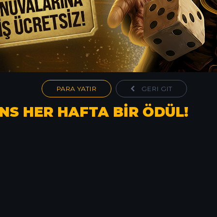
PARA YATIR
GERI GIT
NS HER HAFTA BİR ÖDÜL!