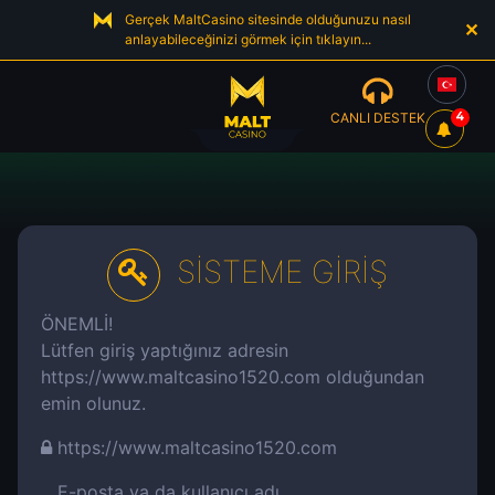
Gerçek MaltCasino sitesinde olduğunuzu nasıl
✕
anlayabileceğinizi görmek için tıklayın...
CANLI DESTEK
4
Günün
EN
Maçları
TR
"PT",
SİSTEME GİRİŞ
Bahisleri
RETURNURL
=
VIEWBAG.RETURNURL
ÖNEMLİ!
})">PT
Lütfen giriş yaptığınız adresin
https://www.maltcasino1520.com olduğundan
emin olunuz.
Ana
Sayfa
https://
www.maltcasino1520.com
Canlı
E-posta ya da kullanıcı adı